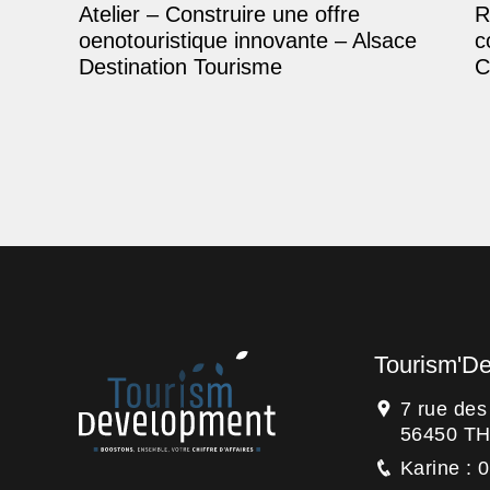
Atelier – Construire une offre
R
oenotouristique innovante – Alsace
c
Destination Tourisme
C
Tourism'D
7 rue de
56450 T
Karine : 