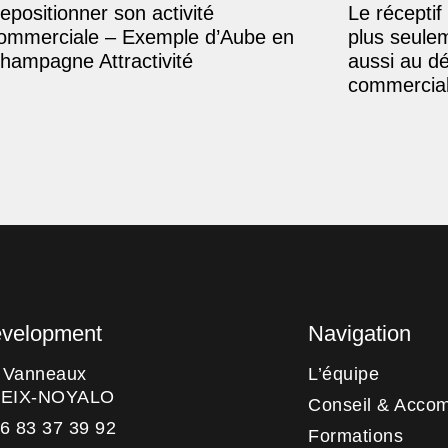
epositionner son activité
Le réceptif 
ommerciale – Exemple d’Aube en
plus seule
hampagne Attractivité
aussi au d
commercial
evelopment
Navigation
s Vanneaux
L’équipe
HEIX-NOYALO
Conseil & Acco
06 83 37 39 92
Formations