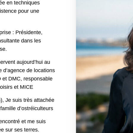
mée en techniques
istence pour une
prise : Présidente,
nsultante dans les
se.
 servent aujourd’hui au
e d’agence de locations
 TO et DMC, responsable
oisirs et MICE
), Je suis très attachée
famille d’ostréiculteurs
 rencontré et me suis
e sur ses terres.