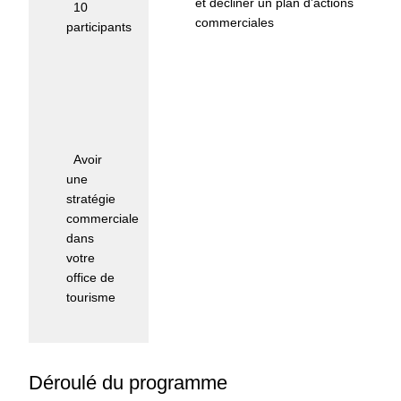
et décliner un plan d’actions
:
10
commerciales
participants
Moyens
pédagogiques
et
techniques
d'encadrement
:
Avoir
une
stratégie
commerciale
dans
votre
office de
tourisme
Déroulé du programme