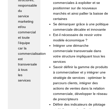
structures,
commerciales à exploiter et se
responsable
positionner sur de nouveaux
du
marchés et ainsi pallier la baisse de
service
certaines
marketing
Se démarquer grâce à une politique
et/ou
commerciale décalée et innovante
commercial
Est-il nécessaire de revoir votre
et toute
modèle économique ?
l’équipe
Intégrer une démarche
car la
commerciale transversale dans
commercialisation
votre structure impliquant tous les
est
services
transversale
Savoir définir la gamme de produits
à tous
à commercialiser et y intégrer une
les
stratégie de services : optimiser le
services
parcours clients, intégrer des
actions de ventes dans la relation
Nombre
commerciale, développer le réseau
maximum
de prescripteurs
de
Définir des indicateurs de pilotage
participants