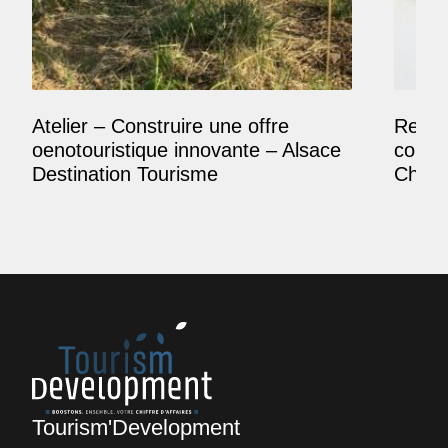
Atelier – Construire une offre
Reposi
oenotouristique innovante – Alsace
comme
Destination Tourisme
Champ
Tourism'Development