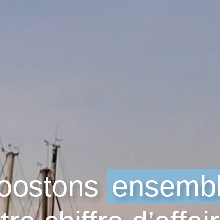
oostons
ensemb