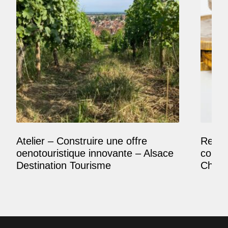
Atelier – Construire une offre
Reposi
oenotouristique innovante – Alsace
comme
Destination Tourisme
Champ