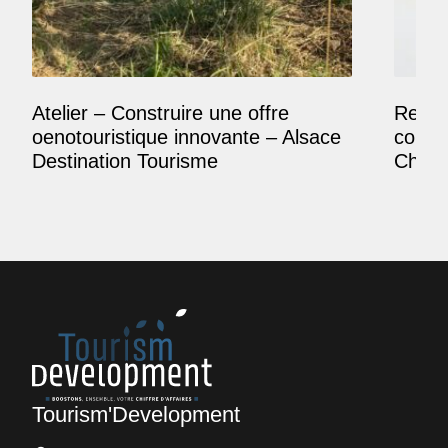
Atelier – Construire une offre
Reposi
oenotouristique innovante – Alsace
comme
Destination Tourisme
Champ
Tourism'Development