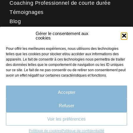
Coaching Professionnel de courte durée
Témoignages
Blog
Contact
Gérer le consentement aux
Réseaux
cookies
Pour offrir les meilleures expériences, nous utilisons des technologies
LinkedIn
telles que les cookies pour stocker et/ou accéder aux informations des
Facebook
appareils. Le fait de consentir à ces technologies nous permettra de traiter
des données telles que le comportement de navigation ou les ID uniques
Instagram
sur ce site. Le fait de ne pas consentir ou de retirer son consentement peut
avoir un effet négatif sur certaines caractéristiques et fonctions.
Accepter
PLAN DU SITE
MENTIONS LÉGALES
Refuser
CRÉDITS
Voir les préférences
CONTACT
Faites nous part
de votre projet
POLITIQUE DE COOKIES (UE)
Politique de cookies
Politique de confidentialité