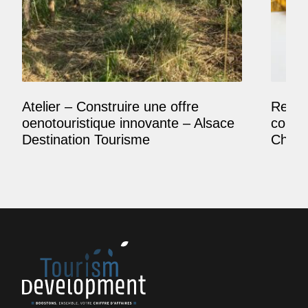
Atelier – Construire une offre
Reposi
oenotouristique innovante – Alsace
comme
Destination Tourisme
Champ