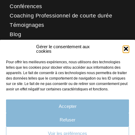
Conférences
Coaching Professionnel de courte durée
Témoignages
Blog
Contact
Gérer le consentement aux
Réseaux
cookies
Pour offrir les meilleures expériences, nous utilisons des technologies
LinkedIn
telles que les cookies pour stocker et/ou accéder aux informations des
Facebook
appareils. Le fait de consentir à ces technologies nous permettra de traiter
des données telles que le comportement de navigation ou les ID uniques
Instagram
sur ce site. Le fait de ne pas consentir ou de retirer son consentement peut
avoir un effet négatif sur certaines caractéristiques et fonctions.
Accepter
PLAN DU SITE
MENTIONS LÉGALES
Refuser
CRÉDITS
Voir les préférences
CONTACT
Faites nous part