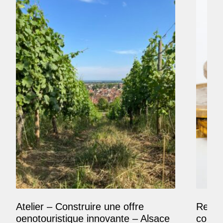
Atelier – Construire une offre
Reposi
oenotouristique innovante – Alsace
comme