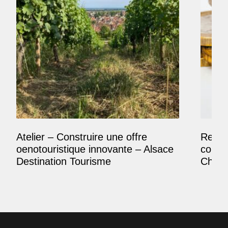
Atelier – Construire une offre
Reposi
oenotouristique innovante – Alsace
comme
Destination Tourisme
Champ