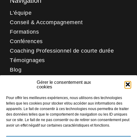
Navigation
L’équipe
Conseil & Accompagnement
Formations
Conférences
Coaching Professionnel de courte durée
Témoignages
Blog
Contact
Gérer le consentement aux
Réseaux
cookies
Pour offrir les meilleures expériences, nous utilisons des technologies
LinkedIn
telles que les cookies pour stocker et/ou accéder aux informations des
Facebook
appareils. Le fait de consentir à ces technologies nous permettra de traiter
des données telles que le comportement de navigation ou les ID uniques
Instagram
sur ce site. Le fait de ne pas consentir ou de retirer son consentement peut
avoir un effet négatif sur certaines caractéristiques et fonctions.