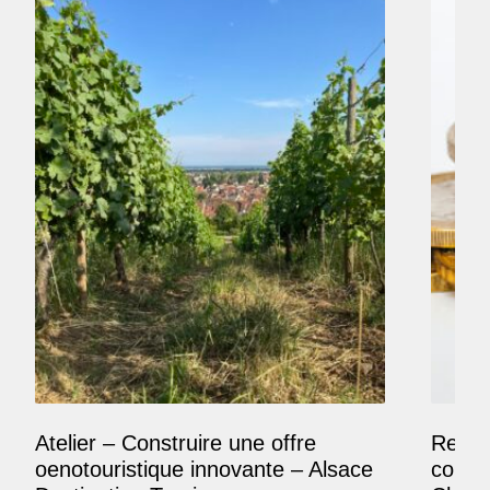
Atelier – Construire une offre
Reposi
oenotouristique innovante – Alsace
comme