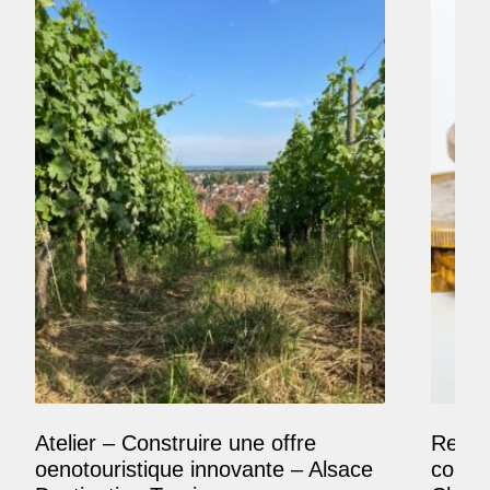
Atelier – Construire une offre
Reposi
oenotouristique innovante – Alsace
comme