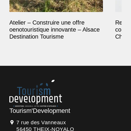
Atelier – Construire une offre
Reposi
oenotouristique innovante – Alsace
comme
Destination Tourisme
Champ
Tourism'Development
7 rue des Vanneaux
56450 THEIX-NOYALO