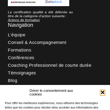
La certification qualité a été délivrée au
titre de la catégorie d’action suivante :
Actions de formation
Navigation
L’équipe
Conseil & Accompagnement
Formations
Conférences
Coaching Professionnel de courte durée
Témoignages
Blog
Contact
Gérer le consentement aux
Réseaux
cookies
Pour offrir les meilleures expériences, nous utilisons des technologies
LinkedIn
telles que les cookies pour stocker et/ou accéder aux informations des