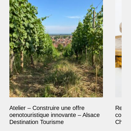
Atelier – Construire une offre
Reposi
oenotouristique innovante – Alsace
comme
Destination Tourisme
Champ