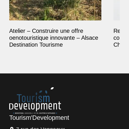
Atelier – Construire une offre
Reposi
oenotouristique innovante – Alsace
comme
Destination Tourisme
Champ
Tourism'Development