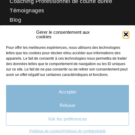
Coaching Professionnel de courte durée
Témoignages
Blog
Contact
Gérer le consentement aux
Réseaux
cookies
Pour offrir les meilleures expériences, nous utilisons des technologies
LinkedIn
telles que les cookies pour stocker et/ou accéder aux informations des
Facebook
appareils. Le fait de consentir à ces technologies nous permettra de traiter
des données telles que le comportement de navigation ou les ID uniques
Instagram
sur ce site. Le fait de ne pas consentir ou de retirer son consentement peut
avoir un effet négatif sur certaines caractéristiques et fonctions.
Accepter
PLAN DU SITE
MENTIONS LÉGALES
Refuser
CRÉDITS
Voir les préférences
CONTACT
Faites nous part
de votre projet
POLITIQUE DE COOKIES (UE)
Politique de cookies
Politique de confidentialité