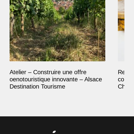
Atelier – Construire une offre
Reposi
oenotouristique innovante – Alsace
comme
Destination Tourisme
Champ