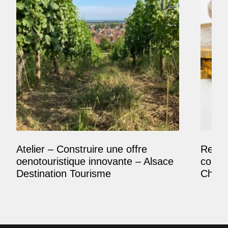
Atelier – Construire une offre
Reposi
oenotouristique innovante – Alsace
comme
Destination Tourisme
Champ