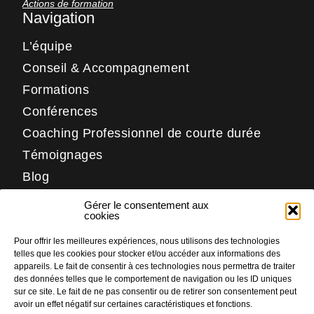
Actions de formation
Navigation
L’équipe
Conseil & Accompagnement
Formations
Conférences
Coaching Professionnel de courte durée
Témoignages
Blog
Contact
Gérer le consentement aux
Réseaux
cookies
Pour offrir les meilleures expériences, nous utilisons des technologies
LinkedIn
telles que les cookies pour stocker et/ou accéder aux informations des
Facebook
appareils. Le fait de consentir à ces technologies nous permettra de traiter
des données telles que le comportement de navigation ou les ID uniques
Instagram
sur ce site. Le fait de ne pas consentir ou de retirer son consentement peut
avoir un effet négatif sur certaines caractéristiques et fonctions.