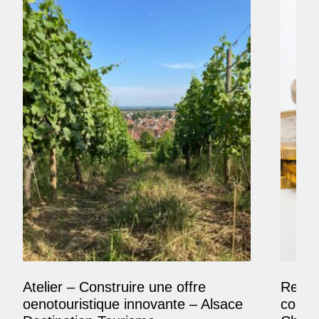
Atelier – Construire une offre
Reposi
oenotouristique innovante – Alsace
comme