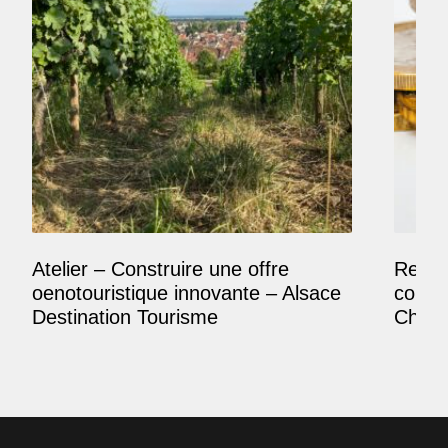
Atelier – Construire une offre
Reposi
oenotouristique innovante – Alsace
comme
Destination Tourisme
Champ