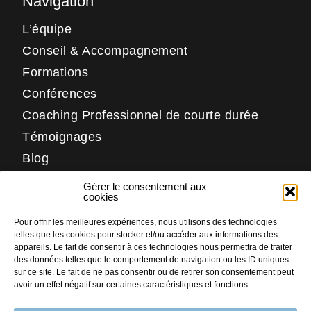
Navigation
L’équipe
Conseil & Accompagnement
Formations
Conférences
Coaching Professionnel de courte durée
Témoignages
Blog
Contact
Gérer le consentement aux
Réseaux
cookies
Pour offrir les meilleures expériences, nous utilisons des technologies
LinkedIn
telles que les cookies pour stocker et/ou accéder aux informations des
Facebook
appareils. Le fait de consentir à ces technologies nous permettra de traiter
des données telles que le comportement de navigation ou les ID uniques
Instagram
sur ce site. Le fait de ne pas consentir ou de retirer son consentement peut
avoir un effet négatif sur certaines caractéristiques et fonctions.