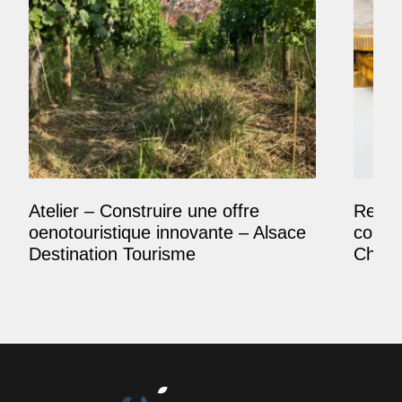
Atelier – Construire une offre
Reposi
oenotouristique innovante – Alsace
comme
Destination Tourisme
Champ