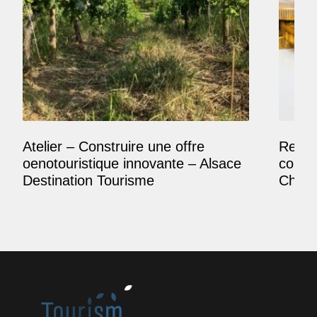
Atelier – Construire une offre
Reposi
oenotouristique innovante – Alsace
comme
Destination Tourisme
Champ