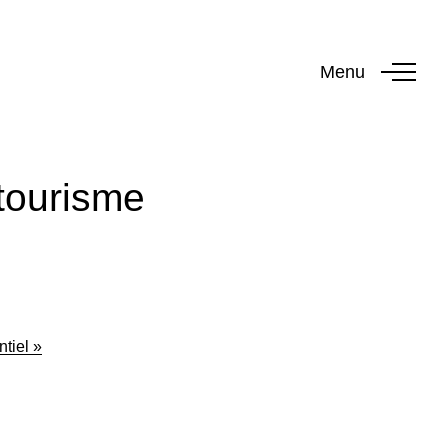
Menu
 tourisme
tiel »