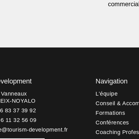
commercial
evelopment
Navigation
s Vanneaux
L’équipe
HEIX-NOYALO
Conseil & Acco
06 83 37 39 92
Formations
06 11 32 56 09
Conférences
e@tourism-development.fr
Coaching Profes