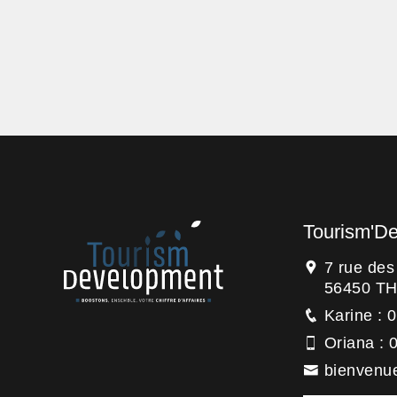
Tourism'D
7 rue de
56450 T
Karine : 
Oriana : 
bienvenu