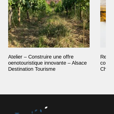
Atelier – Construire une offre
Reposi
oenotouristique innovante – Alsace
comme
Destination Tourisme
Champ