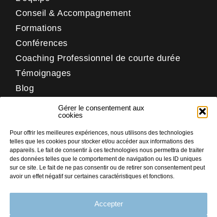
Conseil & Accompagnement
Formations
Conférences
Coaching Professionnel de courte durée
Témoignages
Blog
Contact
Gérer le consentement aux
Réseaux
cookies
Pour offrir les meilleures expériences, nous utilisons des technologies
LinkedIn
telles que les cookies pour stocker et/ou accéder aux informations des
Facebook
appareils. Le fait de consentir à ces technologies nous permettra de traiter
des données telles que le comportement de navigation ou les ID uniques
Instagram
sur ce site. Le fait de ne pas consentir ou de retirer son consentement peut
avoir un effet négatif sur certaines caractéristiques et fonctions.
Accepter
PLAN DU SITE