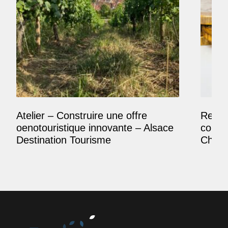
Atelier – Construire une offre
Reposi
oenotouristique innovante – Alsace
comme
Destination Tourisme
Champ