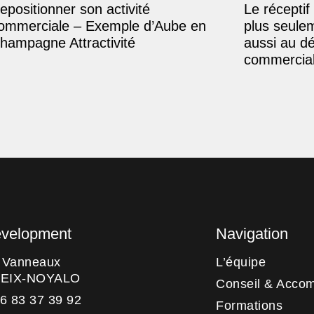
epositionner son activité
Le réceptif 
ommerciale – Exemple d’Aube en
plus seule
hampagne Attractivité
aussi au d
commercial
evelopment
Navigation
s Vanneaux
L’équipe
HEIX-NOYALO
Conseil & Acco
06 83 37 39 92
Formations