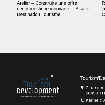
Atelier – Construire une offre
R
oenotouristique innovante – Alsace
c
Destination Tourisme
C
Tourism'D
7 rue de
56450 T
Karine : 