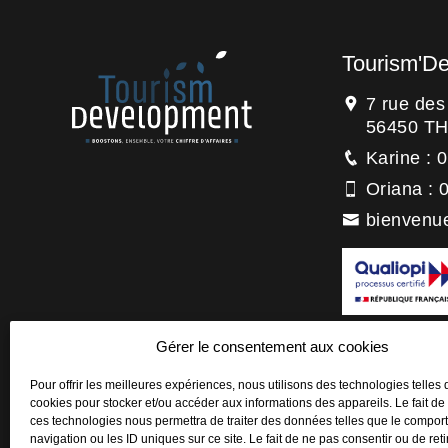
Tourism'D
7 rue de
56450 T
Karine : 
Oriana : 
bienvenu
La certification
Gérer le consentement aux cookies
titre de la catégo
Actions de forma
Pour offrir les meilleures expériences, nous utilisons des technologies telles 
cookies pour stocker et/ou accéder aux informations des appareils. Le fait de
ces technologies nous permettra de traiter des données telles que le compo
navigation ou les ID uniques sur ce site. Le fait de ne pas consentir ou de reti