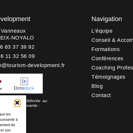
evelopment
Navigation
s Vanneaux
L’équipe
HEIX-NOYALO
Conseil & Acco
06 83 37 39 92
Formations
06 11 32 56 09
Conférences
e@tourism-development.fr
Coaching Profes
Témoignages
Blog
Contact
 qualité a été délivrée au
rie d’action suivante :
tion
que les
 consentir à
rtement de
rer son