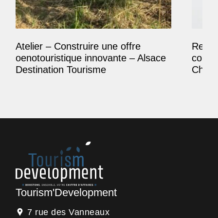
Atelier – Construire une offre
Reposi
oenotouristique innovante – Alsace
comme
Destination Tourisme
Champ
Tourism'Development
7 rue des Vanneaux