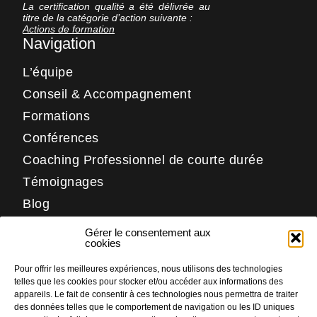
La certification qualité a été délivrée au
titre de la catégorie d’action suivante :
Actions de formation
Navigation
L’équipe
Conseil & Accompagnement
Formations
Conférences
Coaching Professionnel de courte durée
Témoignages
Blog
Contact
Gérer le consentement aux
Réseaux
cookies
Pour offrir les meilleures expériences, nous utilisons des technologies
LinkedIn
telles que les cookies pour stocker et/ou accéder aux informations des
Facebook
appareils. Le fait de consentir à ces technologies nous permettra de traiter
des données telles que le comportement de navigation ou les ID uniques
Instagram