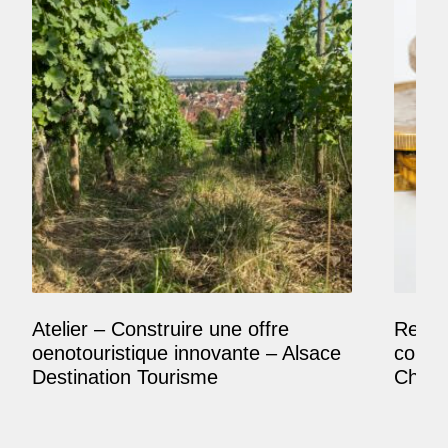
Atelier – Construire une offre
Reposi
oenotouristique innovante – Alsace
comme
Destination Tourisme
Champ