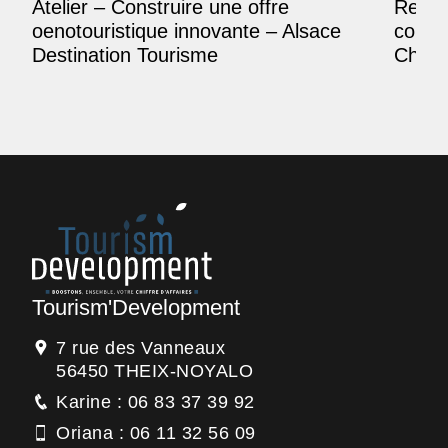
Atelier – Construire une offre
Reposi
oenotouristique innovante – Alsace
comme
Destination Tourisme
Champ
Tourism'Development
7 rue des Vanneaux
56450 THEIX-NOYALO
Karine : 06 83 37 39 92
Oriana : 06 11 32 56 09