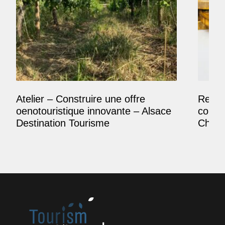
Atelier – Construire une offre
Reposi
oenotouristique innovante – Alsace
comme
Destination Tourisme
Champ