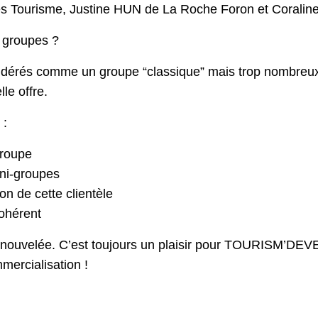
 Tourisme, Justine HUN de La Roche Foron et Coralin
i groupes ?
sidérés comme un groupe “classique” mais trop nombreux
lle offre.
 :
groupe
ini-groupes
on de cette clientèle
cohérent
enouvelée. C’est toujours un plaisir pour TOURISM’DE
mercialisation !