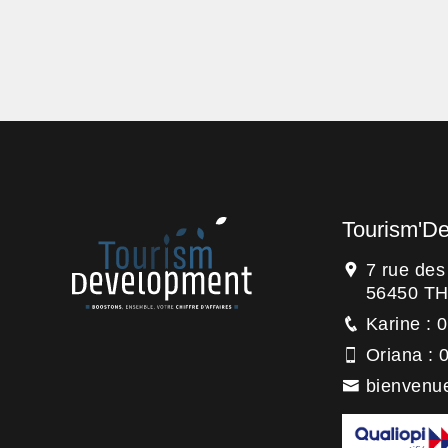
Tourism'D
7 rue de
56450 T
Karine : 
Oriana : 
bienvenu