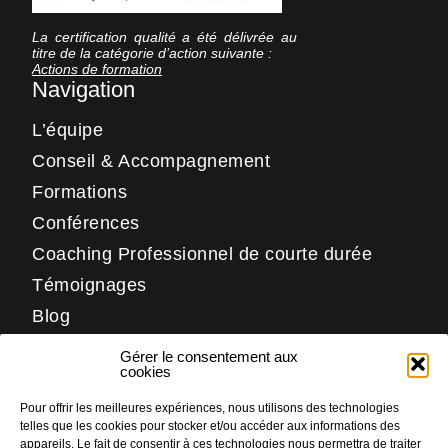
La certification qualité a été délivrée au
titre de la catégorie d’action suivante :
Actions de formation
Navigation
L’équipe
Conseil & Accompagnement
Formations
Conférences
Coaching Professionnel de courte durée
Témoignages
Blog
Contact
Gérer le consentement aux
Réseaux
cookies
Pour offrir les meilleures expériences, nous utilisons des technologies
LinkedIn
telles que les cookies pour stocker et/ou accéder aux informations des
Facebook
appareils. Le fait de consentir à ces technologies nous permettra de traiter