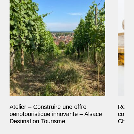
Atelier – Construire une offre
Reposi
oenotouristique innovante – Alsace
comme
Destination Tourisme
Champ