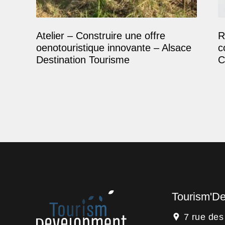
Atelier – Construire une offre
R
oenotouristique innovante – Alsace
c
Destination Tourisme
C
Tourism'D
7 rue de