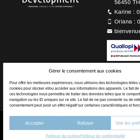
56450 T
Karine : 
Oriana : 
bienvenu
La certification
Gérer le consentement aux cookies
titre de la catégo
Actions de forma
Pour offrir les meilleures expériences, nous utilisons des technologies telles 
cookies pour stocker et/ou accéder aux informations des appareils. Le fait de
ces technologies nous permettra de traiter des données telles que le compo
navigation ou les ID uniques sur ce site. Le fait de ne pas consentir ou de reti
consentement peut avoir un effet négatif sur certaines caractéristiques et fonc
Accepter
Refuser
Voir les pré
PLAN DU SITE
MENTIO
Politique de cookies
Politique de confidentialité