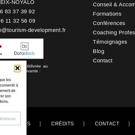
HEIX-NOYALO
Conseil & Acco
06 83 37 39 92
Formations
06 11 32 56 09
Conférences
e@tourism-development.fr
Coaching Profes
Témoignages
Blog
Contact
 qualité a été délivrée au
rie d’action suivante :
tion
que les
 consentir à
rtement de
rer son
tions.
férences
NS LÉGALES
CRÉDITS
CONTACT