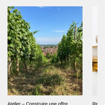
Atelier – Construire une offre
Reposi