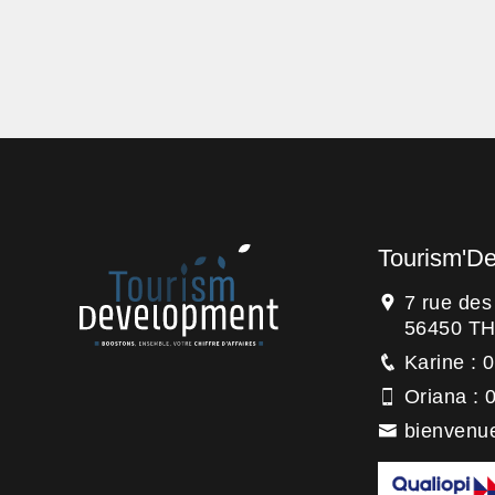
Tourism'D
7 rue de
56450 T
Karine : 
Oriana : 
bienvenu