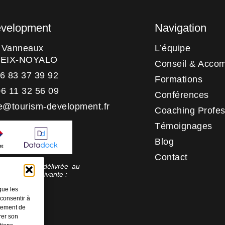
evelopment
Navigation
s Vanneaux
L’équipe
HEIX-NOYALO
Conseil & Acco
06 83 37 39 92
Formations
06 11 32 56 09
Conférences
e@tourism-development.fr
Coaching Profes
Témoignages
Blog
Contact
 qualité a été délivrée au
rie d’action suivante :
tion
que les
 consentir à
rtement de
rer son