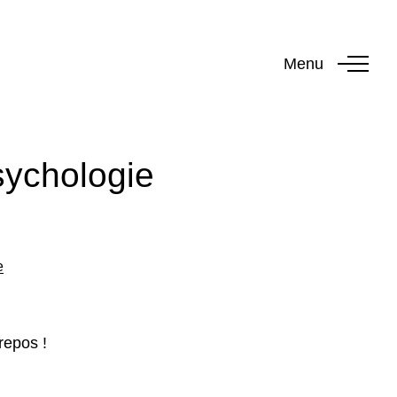
Menu
sychologie
e
repos !