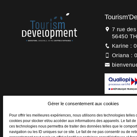
Tourism'D
7 rue de
56450 T
Karine : 
Oriana : 
bienvenu
La certification
Gérer le consentement aux cookies
titre de la catégo
Actions de forma
Pour offrir les meilleures expériences, nous utilisons des technologies telles 
cookies pour stocker et/ou accéder aux informations des appareils. Le fait de
ces technologies nous permettra de traiter des données telles que le compo
navigation ou les ID uniques sur ce site. Le fait de ne pas consentir ou de reti