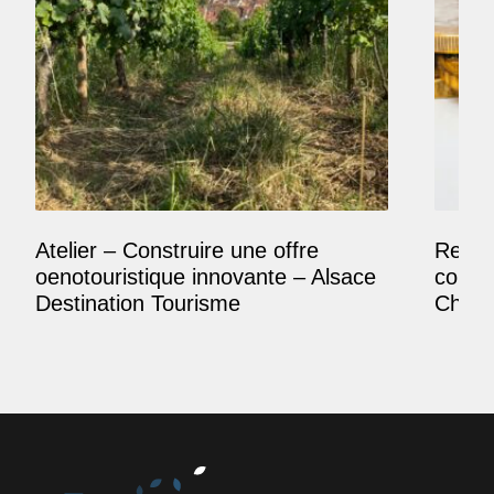
Atelier – Construire une offre
Reposi
oenotouristique innovante – Alsace
comme
Destination Tourisme
Champ