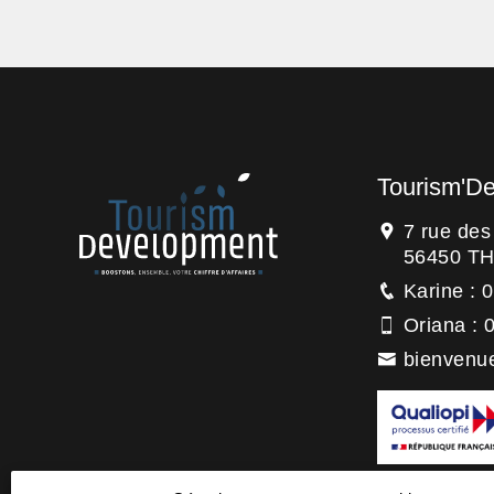
Tourism'D
7 rue de
56450 T
Karine : 
Oriana : 
bienvenu
La certification