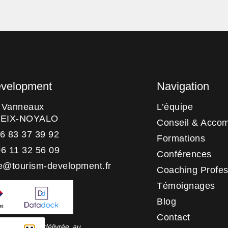
evelopment
Navigation
s Vanneaux
L’équipe
HEIX-NOYALO
Conseil & Acco
06 83 37 39 92
Formations
06 11 32 56 09
Conférences
e@tourism-development.fr
Coaching Profes
Témoignages
Blog
Contact
 qualité a été délivrée au