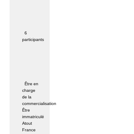
Nombre
maximum
de
participants
:
6
participants
Moyens
pédagogiques
et
techniques
d'encadrement
:
Être en
charge
de la
commercialisation
Être
immatriculé
Atout
France