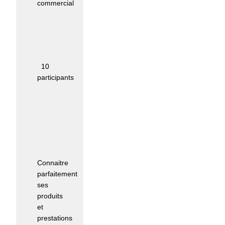
commercial
Nombre
maximum
de
participants
:
10
participants
Moyens
pédagogiques
et
techniques
d'encadrement
:
Connaitre
parfaitement
ses
produits
et
prestations