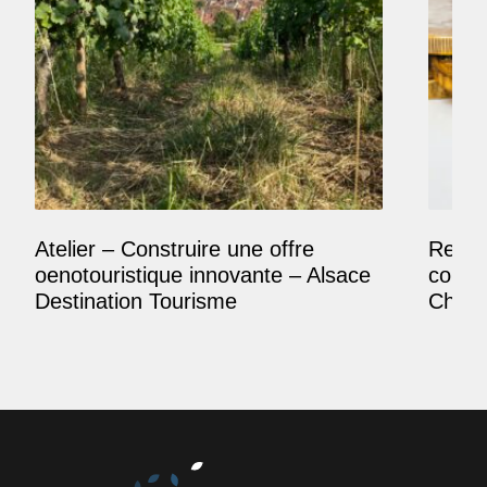
Atelier – Construire une offre
Reposi
oenotouristique innovante – Alsace
comme
Destination Tourisme
Champ