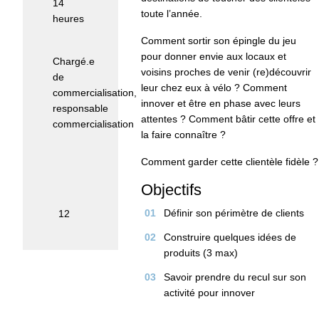
14
toute l’année.
heures
Comment sortir son épingle du jeu
Public :
pour donner envie aux locaux et
Chargé.e
voisins proches de venir (re)découvrir
de
leur chez eux à vélo ? Comment
commercialisation,
innover et être en phase avec leurs
responsable
attentes ? Comment bâtir cette offre et
commercialisation
la faire connaître ?
Nombre
Comment garder cette clientèle fidèle ?
maximum
de
Objectifs
participants
Définir son périmètre de clients
:
12
Construire quelques idées de
produits (3 max)
Savoir prendre du recul sur son
activité pour innover