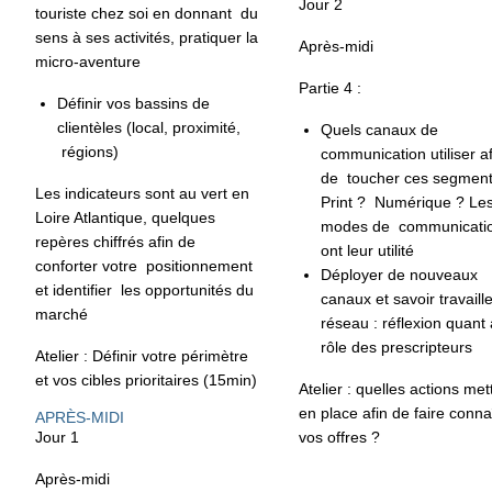
Jour 2
touriste chez soi en donnant du
sens à ses activités, pratiquer la
Après-midi
micro-aventure
Partie 4 :
Définir vos
bassins de
clientèles
(local, proximité,
Quels
canaux de
régions)
communication
utiliser a
de toucher ces segment
Les indicateurs sont au vert en
Print ? Numérique ? Le
Loire Atlantique, quelques
modes de communicati
repères chiffrés afin de
ont leur utilité
conforter votre
positionnement
Déployer de nouveaux
et identifier les opportunités du
canaux et savoir travaill
marché
réseau : réflexion quant
rôle des prescripteurs
Atelier : Définir votre périmètre
et vos cibles prioritaires (15min)
Atelier : quelles actions met
en place afin de faire conna
APRÈS-MIDI
Jour 1
vos offres ?
Après-midi