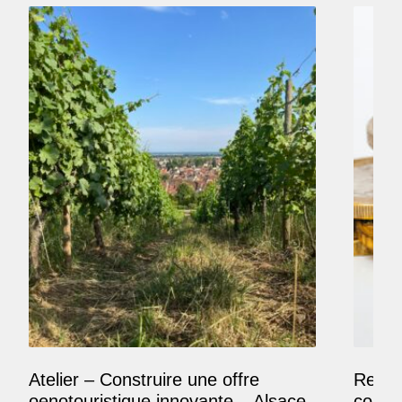
Atelier – Construire une offre
Reposi
oenotouristique innovante – Alsace
comme