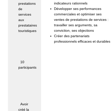
indicateurs rationnels
prestations
Développer ses performances
de
commerciales et optimiser ses
services
ventes de prestations de services :
aux
travailler ses arguments, sa
prestataires
conviction, ses objections
touristiques
Créer des partenariats
Nombre
professionnels efficaces et durables
maximum
de
participants
:
10
participants
Moyens
pédagogiques
et
techniques
d'encadrement
:
Avoir
créé la