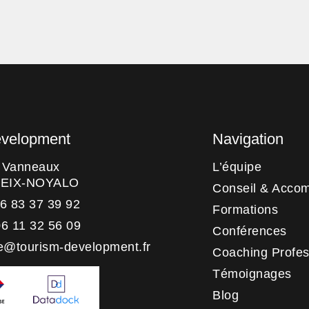
evelopment
Navigation
s Vanneaux
L’équipe
HEIX-NOYALO
Conseil & Acco
06 83 37 39 92
Formations
06 11 32 56 09
Conférences
e@tourism-development.fr
Coaching Profes
Témoignages
Blog