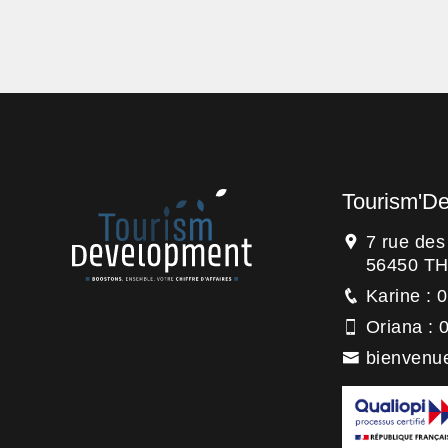
Tourism'D
7 rue de
56450 T
Karine : 
Oriana : 
bienvenu