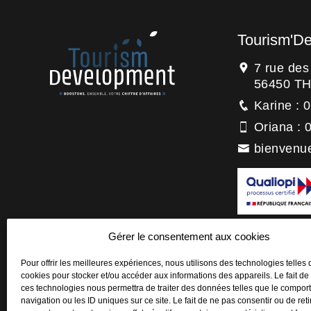
Tourism'D
7 rue de
56450 T
Karine : 
Oriana : 
bienvenu
La certification
Gérer le consentement aux cookies
titre de la catégo
Actions de forma
Pour offrir les meilleures expériences, nous utilisons des technologies telles 
cookies pour stocker et/ou accéder aux informations des appareils. Le fait de
ces technologies nous permettra de traiter des données telles que le compo
navigation ou les ID uniques sur ce site. Le fait de ne pas consentir ou de reti