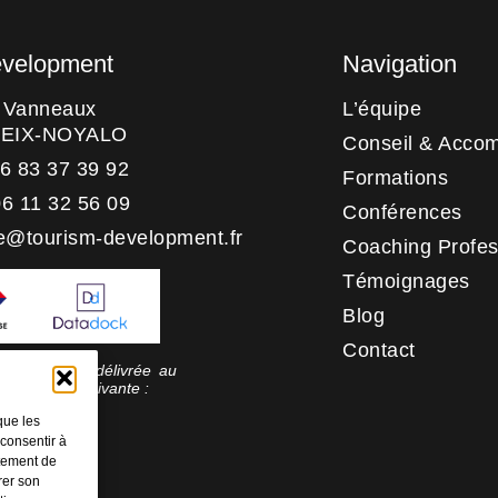
evelopment
Navigation
s Vanneaux
L’équipe
HEIX-NOYALO
Conseil & Acco
06 83 37 39 92
Formations
06 11 32 56 09
Conférences
e@tourism-development.fr
Coaching Profes
Témoignages
Blog
Contact
 qualité a été délivrée au
rie d’action suivante :
tion
que les
 consentir à
rtement de
rer son