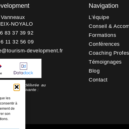
evelopment
Navigation
s Vanneaux
L’équipe
HEIX-NOYALO
Conseil & Acco
06 83 37 39 92
Formations
06 11 32 56 09
Conférences
e@tourism-development.fr
Coaching Profes
Témoignages
Blog
Contact
 qualité a été délivrée au
rie d’action suivante :
tion
que les
 consentir à
rtement de
rer son
tions.