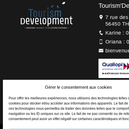
Tourism'D
7 rue de
56450 T
Karine : 
Oriana : 
bienvenu
La certification
Gérer le consentement aux cookies
titre de la catégo
Actions de forma
Pour offrir les meilleures expériences, nous utilisons des technologies telles 
cookies pour stocker et/ou accéder aux informations des appareils. Le fait de
ces technologies nous permettra de traiter des données telles que le compo
navigation ou les ID uniques sur ce site. Le fait de ne pas consentir ou de reti
consentement peut avoir un effet négatif sur certaines caractéristiques et fonc