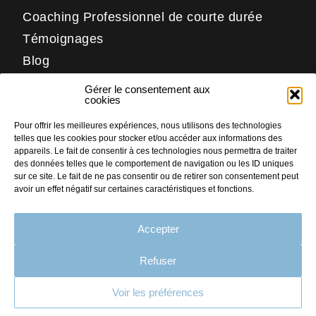
Coaching Professionnel de courte durée
Témoignages
Blog
Contact
Gérer le consentement aux
Réseaux
cookies
Pour offrir les meilleures expériences, nous utilisons des technologies
LinkedIn
telles que les cookies pour stocker et/ou accéder aux informations des
Facebook
appareils. Le fait de consentir à ces technologies nous permettra de traiter
des données telles que le comportement de navigation ou les ID uniques
Instagram
sur ce site. Le fait de ne pas consentir ou de retirer son consentement peut
avoir un effet négatif sur certaines caractéristiques et fonctions.
Accepter
PLAN DU SITE
MENTIONS LÉGALES
Refuser
CRÉDITS
Voir les préférences
CONTACT
Faites nous part
de votre projet
POLITIQUE DE COOKIES (UE)