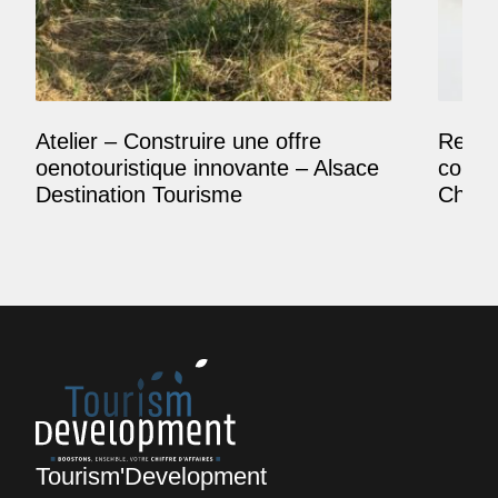
Atelier – Construire une offre
Reposi
oenotouristique innovante – Alsace
comme
Destination Tourisme
Champ
Tourism'Development