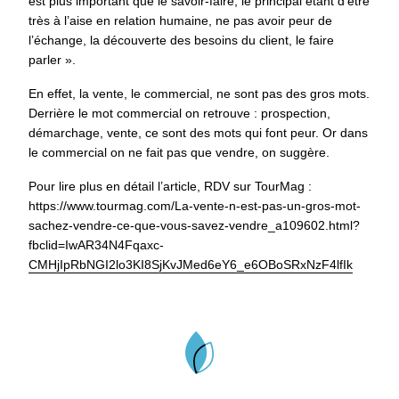
est plus important que le savoir-faire, le principal étant d’être
très à l’aise en relation humaine, ne pas avoir peur de
l’échange, la découverte des besoins du client, le faire
parler ».
En effet, la vente, le commercial, ne sont pas des gros mots.
Derrière le mot commercial on retrouve : prospection,
démarchage, vente, ce sont des mots qui font peur. Or dans
le commercial on ne fait pas que vendre, on suggère.
Pour lire plus en détail l’article, RDV sur TourMag :
https://www.tourmag.com/La-vente-n-est-pas-un-gros-mot-
sachez-vendre-ce-que-vous-savez-vendre_a109602.html?
fbclid=IwAR34N4Fqaxc-
CMHjIpRbNGI2lo3KI8SjKvJMed6eY6_e6OBoSRxNzF4lfIk