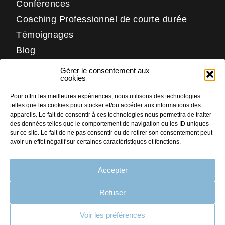
Conférences
Coaching Professionnel de courte durée
Témoignages
Blog
Contact
Gérer le consentement aux
Réseaux
cookies
Pour offrir les meilleures expériences, nous utilisons des technologies
LinkedIn
telles que les cookies pour stocker et/ou accéder aux informations des
Facebook
appareils. Le fait de consentir à ces technologies nous permettra de traiter
des données telles que le comportement de navigation ou les ID uniques
Instagram
sur ce site. Le fait de ne pas consentir ou de retirer son consentement peut
avoir un effet négatif sur certaines caractéristiques et fonctions.
Accepter
PLAN DU SITE
MENTIONS LÉGALES
Refuser
CRÉDITS
Voir les préférences
CONTACT
Faites nous part