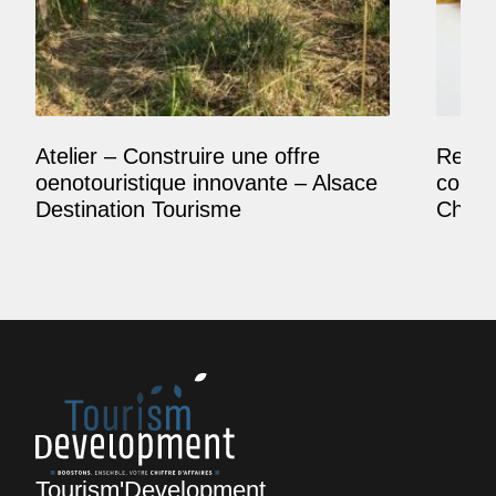
Atelier – Construire une offre
Reposi
oenotouristique innovante – Alsace
comme
Destination Tourisme
Champ
Tourism'Development