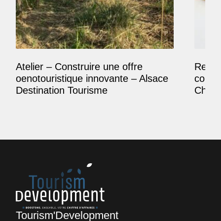
Atelier – Construire une offre
Reposi
oenotouristique innovante – Alsace
comme
Destination Tourisme
Champ
Tourism'Development