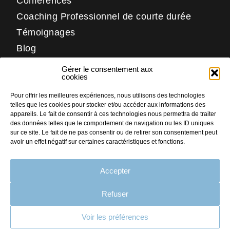
Conférences
Coaching Professionnel de courte durée
Témoignages
Blog
Contact
Gérer le consentement aux
Réseaux
cookies
Pour offrir les meilleures expériences, nous utilisons des technologies
LinkedIn
telles que les cookies pour stocker et/ou accéder aux informations des
Facebook
appareils. Le fait de consentir à ces technologies nous permettra de traiter
des données telles que le comportement de navigation ou les ID uniques
Instagram
sur ce site. Le fait de ne pas consentir ou de retirer son consentement peut
avoir un effet négatif sur certaines caractéristiques et fonctions.
Accepter
PLAN DU SITE
MENTIONS LÉGALES
Refuser
CRÉDITS
Voir les préférences
CONTACT
Faites nous part
de votre projet