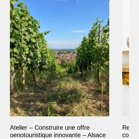
Atelier – Construire une offre
Reposi
oenotouristique innovante – Alsace
comme