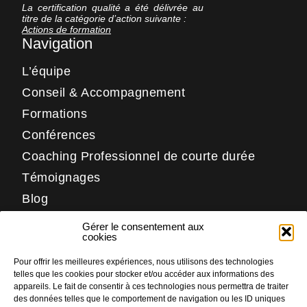
La certification qualité a été délivrée au
titre de la catégorie d’action suivante :
Actions de formation
Navigation
L’équipe
Conseil & Accompagnement
Formations
Conférences
Coaching Professionnel de courte durée
Témoignages
Blog
Contact
Gérer le consentement aux
Réseaux
cookies
Pour offrir les meilleures expériences, nous utilisons des technologies
LinkedIn
telles que les cookies pour stocker et/ou accéder aux informations des
Facebook
appareils. Le fait de consentir à ces technologies nous permettra de traiter
des données telles que le comportement de navigation ou les ID uniques