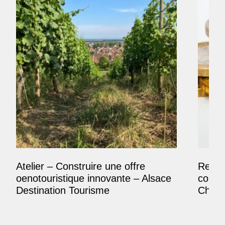
Atelier – Construire une offre
Reposi
oenotouristique innovante – Alsace
comme
Destination Tourisme
Champ