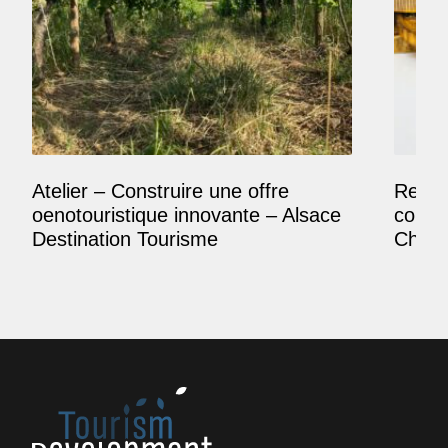
Atelier – Construire une offre
Reposi
oenotouristique innovante – Alsace
comme
Destination Tourisme
Champ